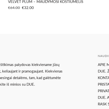
VELVET PLUM – MAUDYMOSI KOSTIUMĖLIS
Reguliari
Pardavimo
€64.00
€32.00
kaina
kaina
NAUDI
 ištikimas palydovas kiekviename jūsų
APIE 
, keliaujant ir pramogaujant. Kiekvienas
DUE. 
ėmesingai detalėms, tam, kad galėtumėte
KONTA
kite iš minios su DUE.
PRIST
PRIVA
DUE. 
RASK 