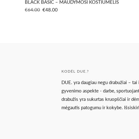
BLACK BASIC – MAUDYMOSI KOSTIUMĖLIS
Reguliari
Pardavimo
€64.00
€48.00
kaina
kaina
KODĖL DUE.?
DUE. yra daugiau negu drabužiai – tai
gyvenimo aspekte - darbe, sportuojant
drabužis yra sukurtas kruopščiai ir d
mėgautis patogumu ir kokybe. Išsiskir