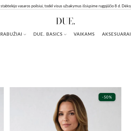
btelėjo vasaros poilsiui, todėl visus užsakymus išsiųsime rugpjūčio 8 d. Dėk
DUE.
RABUŽIAI
DUE. BASICS
VAIKAMS
AKSESUARAI
-50%