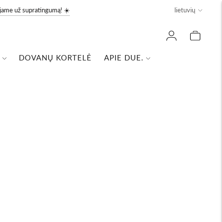
Kalba
ojame už supratingumą! ☀️
lietuvių
DOVANŲ KORTELĖ
APIE DUE.